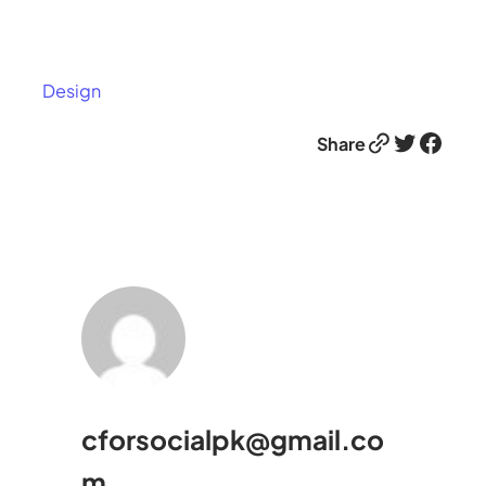
Design
Link
Twitter
Facebook
Share
cforsocialpk@gmail.co
m